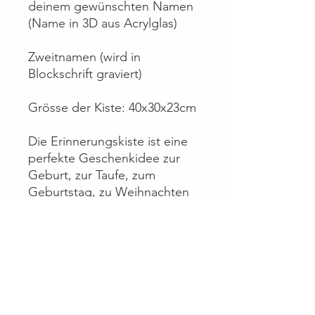
deinem gewünschten Namen
(Name in 3D aus Acrylglas)
Zweitnamen (wird in
Blockschrift graviert)
Grösse der Kiste: 40x30x23cm
Die Erinnerungskiste ist eine
perfekte Geschenkidee zur
Geburt, zur Taufe, zum
Geburtstag, zu Weihnachten
oder auch für das eigene
Kind. Eine großartige
Erinnerung, die für das ganze
Leben bleibt.
Einfach den Wunschnamen
und Wunschdaten ins